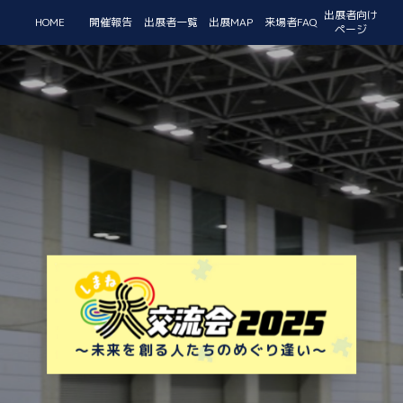
出展者向け
HOME
開催報告
出展者一覧
出展MAP
来場者FAQ
ページ
〜未来を創る人たちのめぐり逢い〜