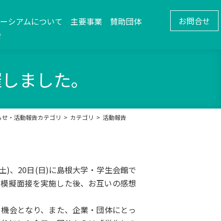
お問合せ
ソーシアムについて
主要事業
賛助団体
会
催しました。
らせ・活動報告カテゴリ
カテゴリ
活動報告
土
)
、
20
日
(
日
)
に島根大学・学生会館で
と模擬面接を実施した後、お互いの感想
機会となり、ま
た、企業・団体にとっ