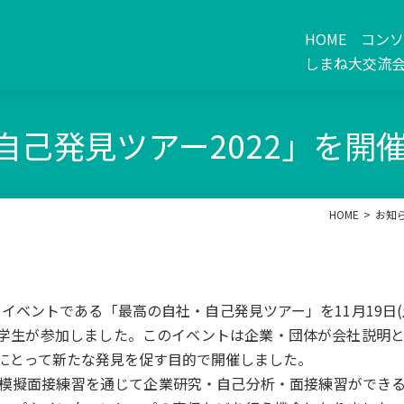
HOME
コン
しまね大交流
自己発見ツアー2022」を開
HOME
お知
フイベントである「最高の自社・自己発見ツアー」を
11
月
19
日
(
学生が参加しました。このイベントは企業・団体が会社説明
にとって新たな発見を促す目的で開催しました。
模擬面接練習を通じて企業研究・自己分析・面接練習ができる