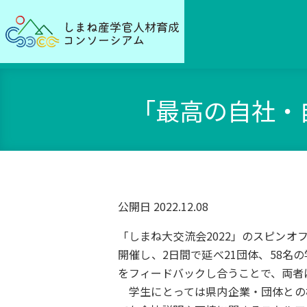
「最高の自社・
公開日 2022.12.08
「しまね大交流会
2022
」のスピンオ
開催し、
2
日間で延べ
21
団体、
58
名の
をフィードバックし合うことで、両者
学生にとっては県内企業・団体との