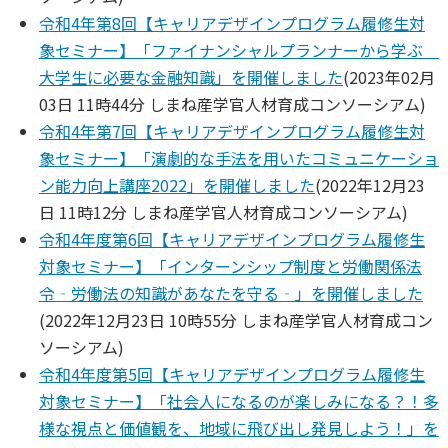
令和4年第8回【キャリアデザインプログラム履修生対
象セミナー】「ファイナンシャルプランナーから学ぶ
大学生に必要な金融知識」を開催しました
(
2023年02月
03日 11時44分
しまね産学官人材育成コンソーシアム
)
令和4年第7回【キャリアデザインプログラム履修生対
象セミナー】「演劇的な手法を用いたコミュニケーショ
ン能力向上講座2022」を開催しました
(
2022年12月23
日 11時12分
しまね産学官人材育成コンソーシアム
)
令和4年度第6回【キャリアデザインプログラム履修生
対象セミナー】「インターンシップ制度と労働関係法
令‐労働法の知識があなたを守る‐」を開催しました
(
2022年12月23日 10時55分
しまね産学官人材育成コン
ソーシアム
)
令和4年度第5回【キャリアデザインプログラム履修生
対象セミナー】「社会人になるのが楽しみになる？！多
様な視点と価値観を、地域に飛び出し発見しよう！」を