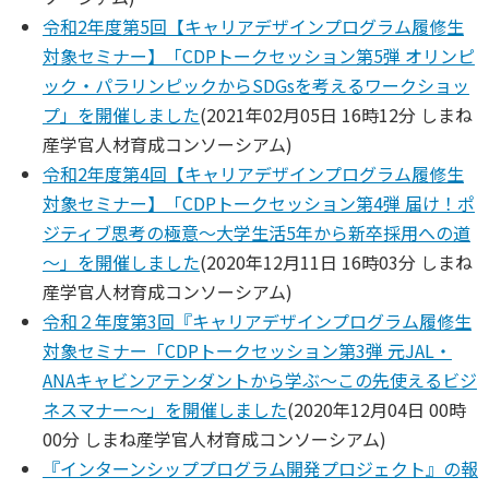
令和2年度第5回【キャリアデザインプログラム履修生
対象セミナー】「CDPトークセッション第5弾 オリンピ
ック・パラリンピックからSDGsを考えるワークショッ
プ」を開催しました
(
2021年02月05日 16時12分
しまね
産学官人材育成コンソーシアム
)
令和2年度第4回【キャリアデザインプログラム履修生
対象セミナー】「CDPトークセッション第4弾 届け！ポ
ジティブ思考の極意～大学生活5年から新卒採用への道
～」を開催しました
(
2020年12月11日 16時03分
しまね
産学官人材育成コンソーシアム
)
令和２年度第3回『キャリアデザインプログラム履修生
対象セミナー「CDPトークセッション第3弾 元JAL・
ANAキャビンアテンダントから学ぶ～この先使えるビジ
ネスマナー～」を開催しました
(
2020年12月04日 00時
00分
しまね産学官人材育成コンソーシアム
)
『インターンシッププログラム開発プロジェクト』の報