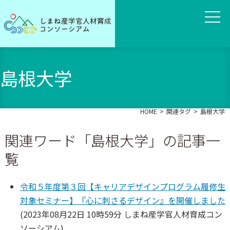
島根大学
HOME
関連タグ
島根大学
関連ワード「島根大学」の記事一
覧
令和５年度第３回【キャリアデザインプログラム履修生
対象セミナー】『心に刺さるデザイン』を開催しました
(
2023年08月22日 10時59分
しまね産学官人材育成コン
ソーシアム
)