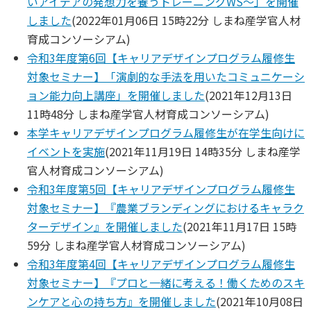
いアイデアの発想力を養うトレーニングWS～」を開催
しました
(
2022年01月06日 15時22分
しまね産学官人材
育成コンソーシアム
)
令和3年度第6回【キャリアデザインプログラム履修生
対象セミナー】「演劇的な手法を用いたコミュニケーシ
ョン能力向上講座」を開催しました
(
2021年12月13日
11時48分
しまね産学官人材育成コンソーシアム
)
本学キャリアデザインプログラム履修生が在学生向けに
イベントを実施
(
2021年11月19日 14時35分
しまね産学
官人材育成コンソーシアム
)
令和3年度第5回【キャリアデザインプログラム履修生
対象セミナー】『農業ブランディングにおけるキャラク
ターデザイン』を開催しました
(
2021年11月17日 15時
59分
しまね産学官人材育成コンソーシアム
)
令和3年度第4回【キャリアデザインプログラム履修生
対象セミナー】『プロと一緒に考える！働くためのスキ
ンケアと心の持ち方』を開催しました
(
2021年10月08日